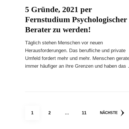
5 Gründe, 2021 per
Fernstudium Psychologischer
Berater zu werden!
Täglich stehen Menschen vor neuen
Herausforderungen. Das berufliche und private
Umfeld fordert mehr und mehr. Menschen gerat
immer häufiger an ihre Grenzen und haben das
Seitennummerierun
SEITE
SEITE
SEITE
1
2
…
11
NÄCHSTE
der