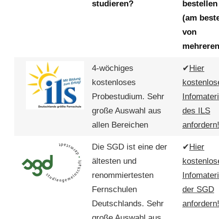
studieren?
bestellen
(am best
von
mehreren
4-wöchiges
✔
Hier
kostenloses
kostenlos
Probestudium. Sehr
Infomateri
große Auswahl aus
des ILS
allen Bereichen
anfordern
Die SGD ist eine der
✔
Hier
ältesten und
kostenlos
renommiertesten
Infomateri
Fernschulen
der SGD
Deutschlands. Sehr
anfordern
große Auswahl aus