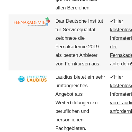
allen Bereichen.
Das Deutsche Institut
✔
Hier
für Servicequalität
kostenlos
zeichnete die
Infomateri
Fernakademie 2019
der
als besten Anbieter
Fernakad
von Fernkursen aus.
anfordern
Laudius bietet ein sehr
✔
Hier
umfangreiches
kostenlos
Angebot aus
Infomateri
Weiterbildungen zu
von Laudi
beruflichen und
anfordern
persönlichen
Fachgebieten.