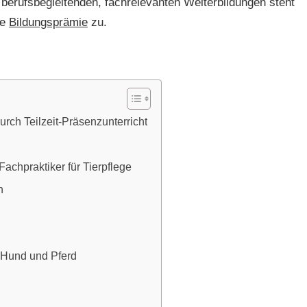
n berufsbegleitenden, fachrelevanten Weiterbildungen steht
ie
Bildungsprämie
zu.
rch Teilzeit-Präsenzunterricht
achpraktiker für Tierpflege
n
, Hund und Pferd