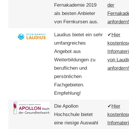
Fernakademie 2019
der
als besten Anbieter
Fernakad
von Fernkursen aus.
anfordern
Laudius bietet ein sehr
✔
Hier
umfangreiches
kostenlos
Angebot aus
Infomateri
Weiterbildungen zu
von Laudi
beruflichen und
anfordern
persönlichen
Fachgebieten.
Empfehlung!
Die Apollon
✔
Hier
Hochschule bietet
kostenlos
eine riesige Auswahl
Infomateri