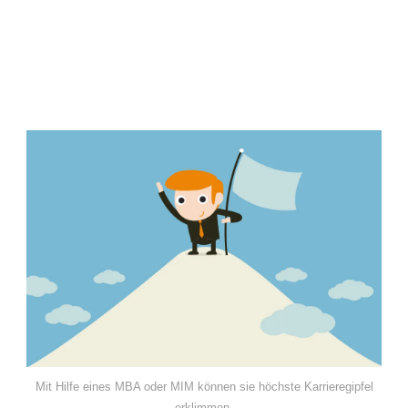
Mit Hilfe eines MBA oder MIM können sie höchste Karrieregipfel
erklimmen.