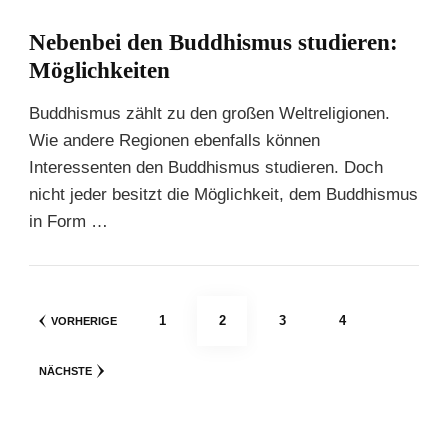
Nebenbei den Buddhismus studieren:
Möglichkeiten
Buddhismus zählt zu den großen Weltreligionen.
Wie andere Regionen ebenfalls können
Interessenten den Buddhismus studieren. Doch
nicht jeder besitzt die Möglichkeit, dem Buddhismus
in Form …
Seitennummerierung
SEITE
SEITE
SEITE
SEITE
1
2
3
4
VORHERIGE
der
NÄCHSTE
Beiträge