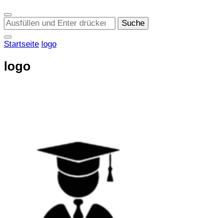
Suchst
du
nach
Startseite
logo
etwas?
logo