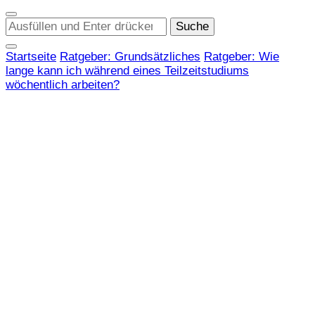
Suchst
du
nach
Startseite
Ratgeber: Grundsätzliches
Ratgeber: Wie
etwas?
lange kann ich während eines Teilzeitstudiums
wöchentlich arbeiten?