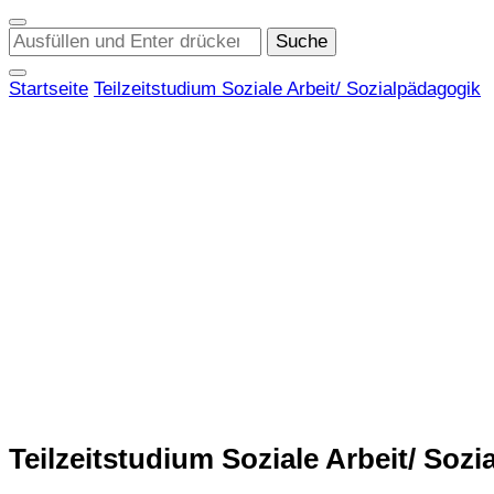
Suchst
du
nach
Startseite
Teilzeitstudium Soziale Arbeit/ Sozialpädagogik
etwas?
Teilzeitstudium Soziale Arbeit/ Soz