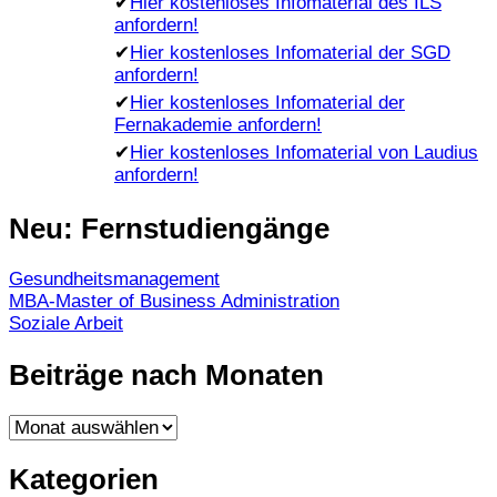
✔
Hier kostenloses Infomaterial des ILS
anfordern!
✔
Hier kostenloses Infomaterial der SGD
anfordern!
✔
Hier kostenloses Infomaterial der
Fernakademie anfordern!
✔
Hier kostenloses Infomaterial von Laudius
anfordern!
Neu: Fernstudiengänge
Gesundheitsmanagement
MBA-Master of Business Administration
Soziale Arbeit
Beiträge nach Monaten
Beiträge
nach
Monaten
Kategorien