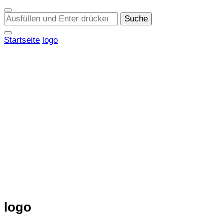
Suchst
du
nach
Startseite
logo
etwas?
logo