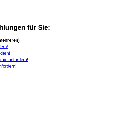
lungen für Sie:
 mehreren)
dern!
rdern!
emie anfordern!
nfordern!