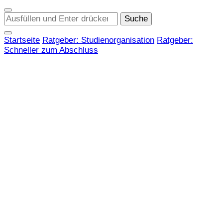
Suchst
du
nach
Startseite
Ratgeber: Studienorganisation
Ratgeber:
etwas?
Schneller zum Abschluss