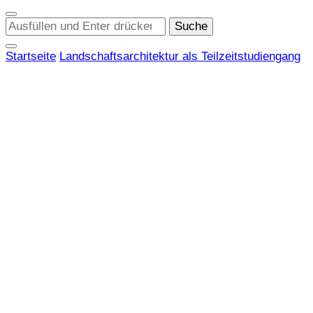
Suchst
du
nach
Startseite
Landschaftsarchitektur als Teilzeitstudiengang
etwas?