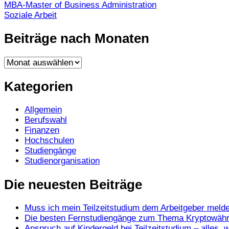
MBA-Master of Business Administration
Soziale Arbeit
Beiträge nach Monaten
Beiträge
nach
Monaten
Kategorien
Allgemein
Berufswahl
Finanzen
Hochschulen
Studiengänge
Studienorganisation
Die neuesten Beiträge
Muss ich mein Teilzeitstudium dem Arbeitgeber meld
Die besten Fernstudiengänge zum Thema Kryptowähr
Anspruch auf Kindergeld bei Teilzeitstudium – alles