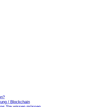
en?
ung / Blockchain
, was Sie wissen müssen