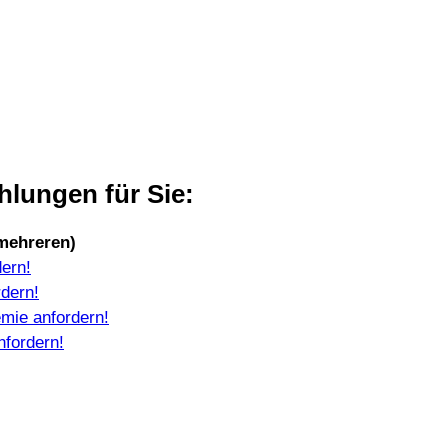
lungen für Sie:
 mehreren)
dern!
rdern!
emie anfordern!
nfordern!